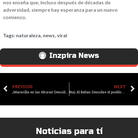
nos enseña que, incluso después de décadas de
adversidad, siempre hay esperanza para un nuevo
comienzo.
Tags:
naturaleza
,
news
,
viral
Inzpira News
PREVIOUS
NEXT
¡Maravilla en las Alturas! Descubre la iglesia más asombrosa del mundo
Burj Al Babas: Descubre el pueblo fantasma con 587 castillos abandonados, inspirados en el mágico mundo de Disney
Noticias para tí