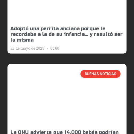
Adoptó una perrita anciana porque le
recordaba a la de su infancia… y resultó ser
la misma
23 de mayo de 2025
00:00
BUENAS NOTICIAS
La ONU advierte que 14.000 bebés podrían