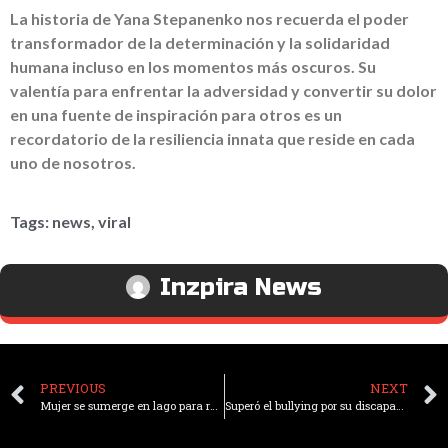
La historia de Yana Stepanenko nos recuerda el poder
transformador de la determinación y la solidaridad
humana incluso en los momentos más oscuros. Su
valentía para enfrentar la adversidad y convertir su dolor
en una fuente de inspiración para otros es un
recordatorio de la resiliencia innata que reside en cada
uno de nosotros.
Tags:
news
,
viral
Inzpira News
PREVIOUS
NEXT
Mujer se sumerge en lago para rescatar a su perro y son encontrados abrazados tras ahogarse
Superó el bullying por su discapacidad y ahora destaca en el atletismo adaptado