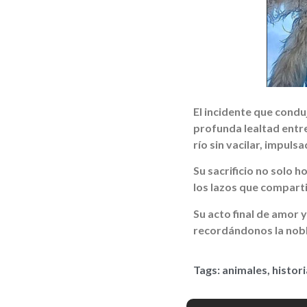
El incidente que cond
profunda lealtad entre
río sin vacilar, impul
Su sacrificio no solo 
los lazos que compart
Su acto final de amor y
recordándonos la nobl
Tags:
animales
,
histor