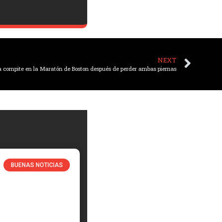
NEXT
 compite en la Maratón de Boston después de perder ambas piernas
BUENAS NOTICIAS