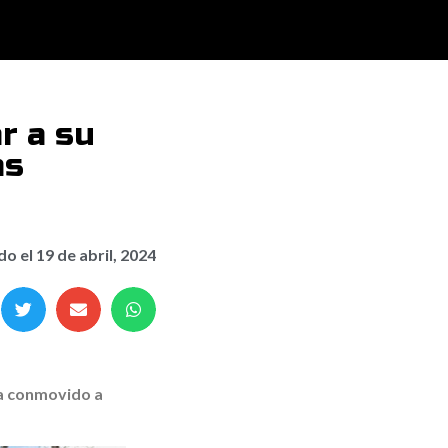
r a su
as
do el
19 de abril, 2024
a conmovido a