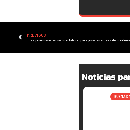
PREVIOUS
Juez promueve reinserción laboral para jóvenes en vez de condenar
Noticias par
BUENAS 