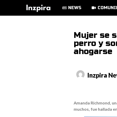
NEWS
COMUNI
Mujer se s
perro y s
ahogarse
Inzpira N
Amanda Richmond, una
muchos, fue hallada en 