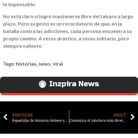
lo impensable.
No está claro si logró mantenerse libre del tabaco a largo
plazo. Pero su gesto es un recordatorio de que, en la
batalla contra las adicciones, cada persona encuentra su
propio camino. A veces drástico, a veces solitario, pero
siempre valiente.
Tags:
historias
,
news
,
viral
Inzpira News
PREVIOUS
NEXT
Repartidor de Amazon detiene su ruta para ayudar a un hombre en silla de ruedas
Comienza el cónclave más diverso de la historia para elegir al sucesor de Francisco