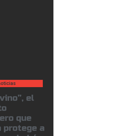
oticias
vino”, el
to
jero que
 protege a