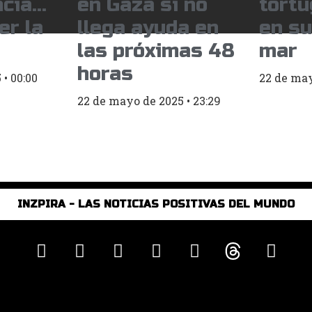
ncia…
en Gaza si no
tort
er la
llega ayuda en
en su
las próximas 48
mar
horas
5
00:00
22 de ma
22 de mayo de 2025
23:29
INZPIRA - LAS NOTICIAS POSITIVAS DEL MUNDO