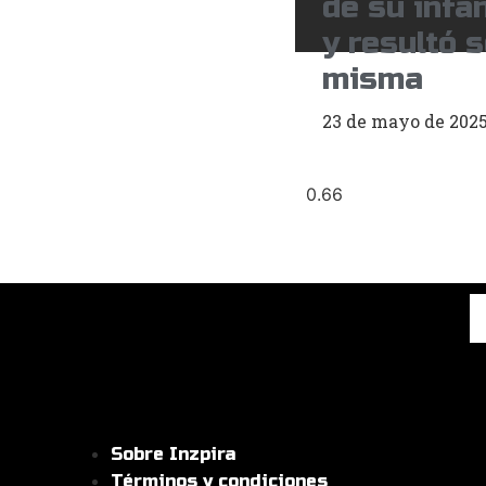
de su infa
y resultó s
misma
23 de mayo de 202
Sobre Inzpira
Términos y condiciones