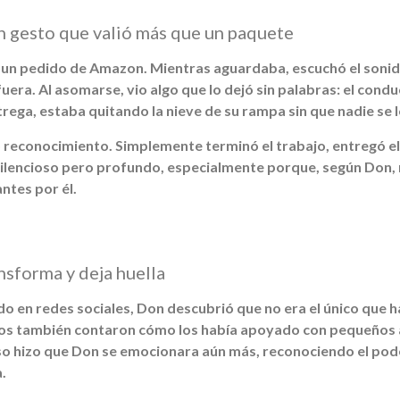
n gesto que valió más que un paquete
 un pedido de Amazon. Mientras aguardaba, escuchó el sonid
uera. Al asomarse, vio algo que lo dejó sin palabras: el con
ntrega, estaba quitando la nieve de su rampa sin que nadie se l
ó reconocimiento. Simplemente terminó el trabajo, entregó el
silencioso pero profundo, especialmente porque, según Don, 
ntes por él.
nsforma y deja huella
do en redes sociales, Don descubrió que no era el único que h
ros también contaron cómo los había apoyado con pequeños 
so hizo que Don se emocionara aún más, reconociendo el pode
.