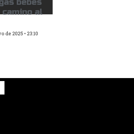
ugas bebés
 camino al
yo de 2025
23:10