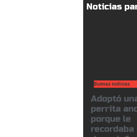
Noticias par
Buenas noticias
Adoptó un
perrita an
porque le
recordaba 