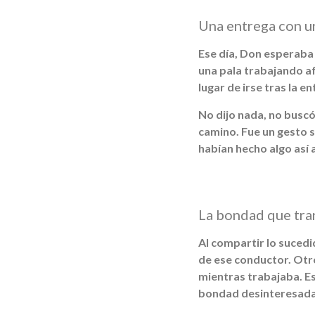
Una entrega con u
Ese día, Don esperaba
una pala trabajando af
lugar de irse tras la e
No dijo nada, no busc
camino. Fue un gesto 
habían hecho algo así a
La bondad que tra
Al compartir lo sucedi
de ese conductor. Ot
mientras trabajaba. E
bondad desinteresada