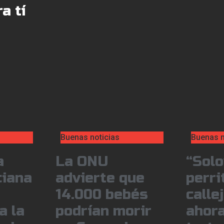
a tí
Buenas noticias
Buenas n
a
La ONU
“Solo
ciana
advierte que
perri
14.000 bebés
calle
a la
podrían morir
ahora