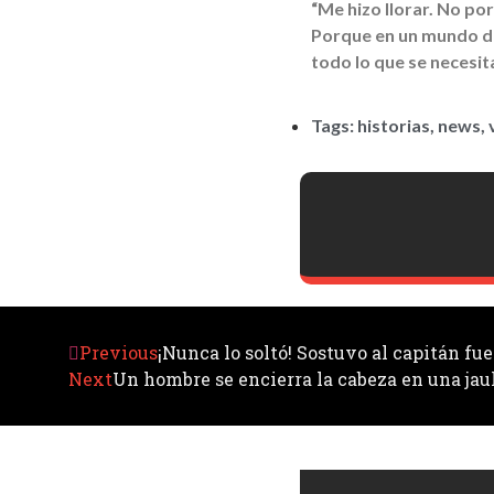
“Me hizo llorar. No po
Porque en un mundo do
todo lo que se necesit
Tags:
historias
,
news
,
Previous
¡Nunca lo soltó! Sostuvo al capitán fu
Next
Un hombre se encierra la cabeza en una jaula