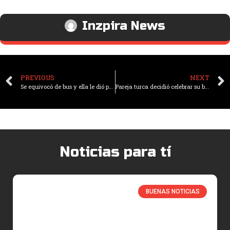
Inzpira News
PREVIOUS
NEXT
Se equivocó de bus y ella le dió para el taxi para llegar a la competencia y él ganó medalla de oro
Pareja turca decidió celebrar su boda ayudando a 4000 refugiados sirios
Noticias para tí
BUENAS NOTICIAS