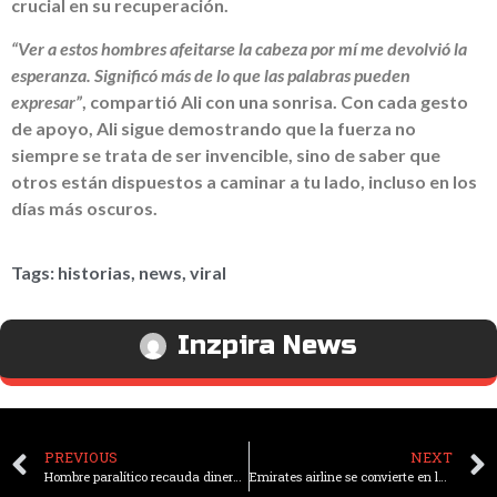
crucial en su recuperación.
“Ver a estos hombres afeitarse la cabeza por mí me devolvió la
esperanza. Significó más de lo que las palabras pueden
expresar”
, compartió Ali con una sonrisa. Con cada gesto
de apoyo, Ali sigue demostrando que la fuerza no
siempre se trata de ser invencible, sino de saber que
otros están dispuestos a caminar a tu lado, incluso en los
días más oscuros.
Tags:
historias
,
news
,
viral
Inzpira News
PREVIOUS
NEXT
Hombre paralítico recauda dinero para su tratamiento, pero lo dona a un niño con parálisis cerebral para que pueda caminar
Emirates airline se convierte en la primera aerolínea del mundo certificada para personas con autismo