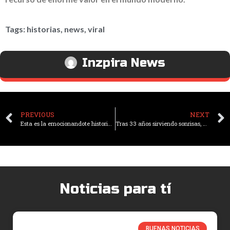
Tags:
historias
,
news
,
viral
Inzpira News
PREVIOUS
NEXT
Esta es la emocionandote historia de una madre que le narra los partidos de fútbol a su hijo ciego
Tras 33 años sirviendo sonrisas, este empleado con síndrome de Down se despide de McDonald’s dejando una huella imborrable
Noticias para tí
BUENAS NOTICIAS