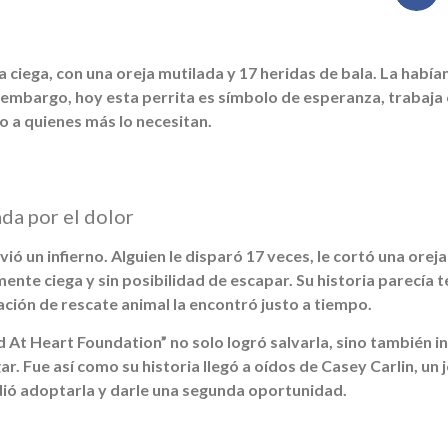
ciega, con una oreja mutilada y 17 heridas de bala. La habían
n embargo, hoy esta perrita es símbolo de esperanza, trabaj
lo a quienes más lo necesitan.
da por el dolor
vió un infierno. Alguien le disparó 17 veces, le cortó una ore
nte ciega y sin posibilidad de escapar. Su historia parecía te
ción de rescate animal la encontró justo a tiempo.
 At Heart Foundation” no solo logró salvarla, sino también in
r. Fue así como su historia llegó a oídos de Casey Carlin, un 
dió adoptarla y darle una segunda oportunidad.