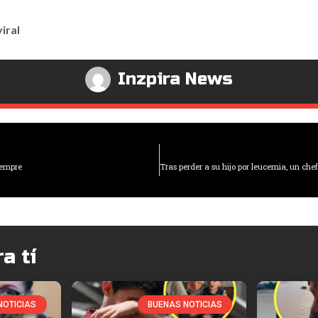
viral
Inzpira News
iempre
a tí
NOTICIAS
BUENAS NOTICIAS