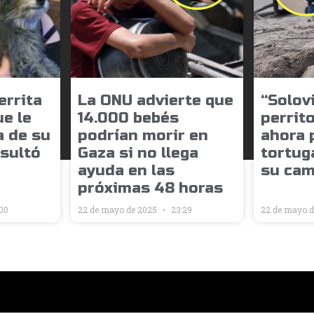
errita
La ONU advierte que
“Solovi
e le
14.000 bebés
perrito
a de su
podrían morir en
ahora 
esultó
Gaza si no llega
tortug
ayuda en las
su cam
próximas 48 horas
00
22 de mayo de 2025
23:29
22 de mayo 