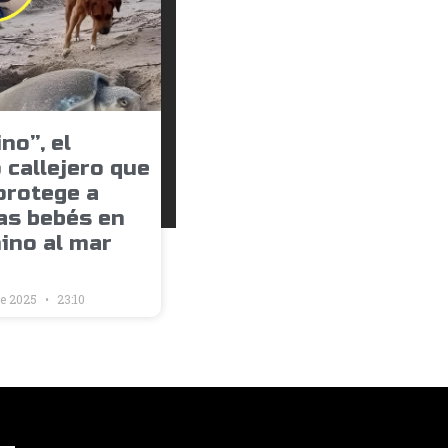
no”, el
 callejero que
protege a
as bebés en
ino al mar
de 2025
23:10