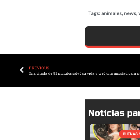
Tags:
animales
,
news
,
PREVIOUS
Una charla de 92 minutos salvó su vida y creó una amistad para s
Noticias par
BUENAS 