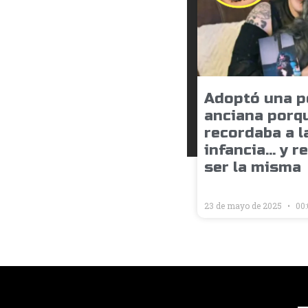
Adoptó una p
anciana porqu
recordaba a l
infancia… y r
ser la misma
23 de mayo de 2025
00: