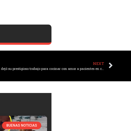
NEXT
Tras perder a su hijo por leucemia, un chef dejó su prestigioso trabajo para cocinar con amor a pacientes en cuidados paliativos
BUENAS NOTICIAS