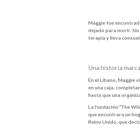
Maggie fue encontrada 
dejado para morir. Si
terapia y lleva consue
Una historia marca
En el Líbano, Maggie vi
en una caja, completame
hasta que una organiza
La fundación “The Wild
que encontrara un hoga
Reino Unido, que deci