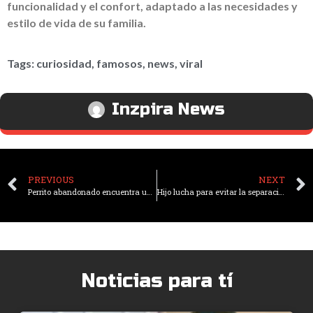
funcionalidad y el confort, adaptado a las necesidades y
estilo de vida de su familia.
Tags:
curiosidad
,
famosos
,
news
,
viral
Inzpira News
PREVIOUS
NEXT
Perrito abandonado encuentra un hogar entre los empleados de una gasolinera
Hijo lucha para evitar la separación de sus padres con Alzheimer tras 60 años juntos
Noticias para tí