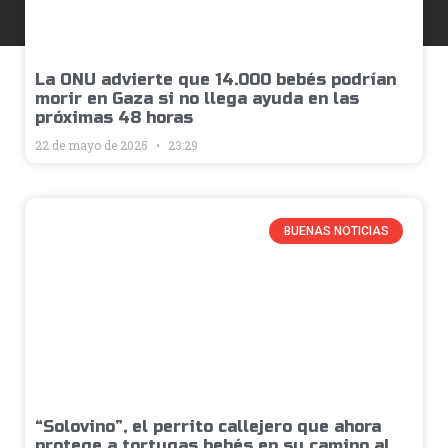
La ONU advierte que 14.000 bebés podrían
morir en Gaza si no llega ayuda en las
próximas 48 horas
22 de mayo de 2025
23:29
BUENAS NOTICIAS
“Solovino”, el perrito callejero que ahora
protege a tortugas bebés en su camino al