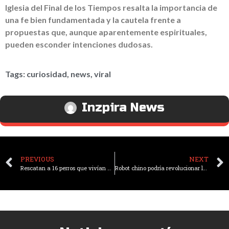
Iglesia del Final de los Tiempos resalta la importancia de
una fe bien fundamentada y la cautela frente a
propuestas que, aunque aparentemente espirituales,
pueden esconder intenciones dudosas.
Tags:
curiosidad
,
news
,
viral
Inzpira News
PREVIOUS
NEXT
Rescatan a 16 perros que vivían en condiciones extremas de maltrato en un criadero clandestino en Chile
Robot chino podría revolucionar la ayuda a personas con discapacidad visual