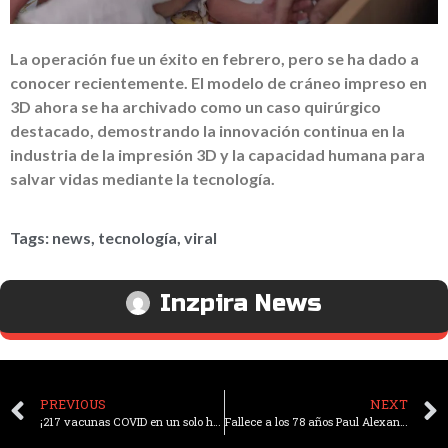
La operación fue un éxito en febrero, pero se ha dado a
conocer recientemente. El modelo de cráneo impreso en
3D ahora se ha archivado como un caso quirúrgico
destacado, demostrando la innovación continua en la
industria de la impresión 3D y la capacidad humana para
salvar vidas mediante la tecnología.
Tags:
news
,
tecnología
,
viral
Inzpira News
PREVIOUS
NEXT
¡217 vacunas COVID en un solo hombre! La historia de la persona que desafió a la ciencia
Fallece a los 78 años Paul Alexander, el inspirador superviviente del pulmón de acero