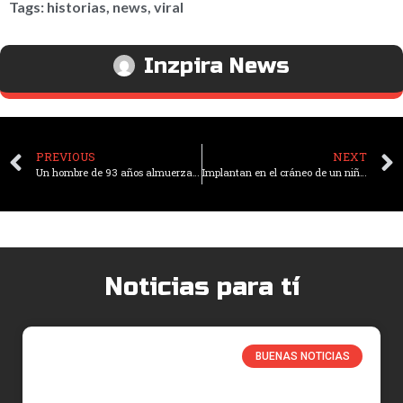
Tags:
historias
,
news
,
viral
Inzpira News
PREVIOUS
NEXT
Un hombre de 93 años almuerza a diario con la foto de su esposa fallecida
Implantan en el cráneo de un niño británico el primer dispositivo mundial para controlar la epilepsia
Noticias para tí
BUENAS NOTICIAS