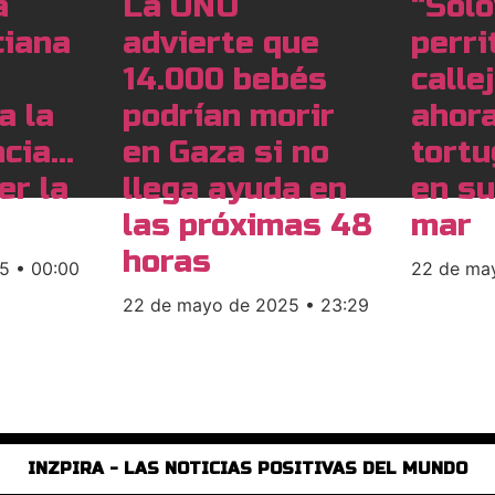
a
La ONU
“Solo
ciana
advierte que
perri
14.000 bebés
calle
a la
podrían morir
ahora
ncia…
en Gaza si no
tort
er la
llega ayuda en
en su
las próximas 48
mar
horas
25
00:00
22 de ma
22 de mayo de 2025
23:29
INZPIRA - LAS NOTICIAS POSITIVAS DEL MUNDO