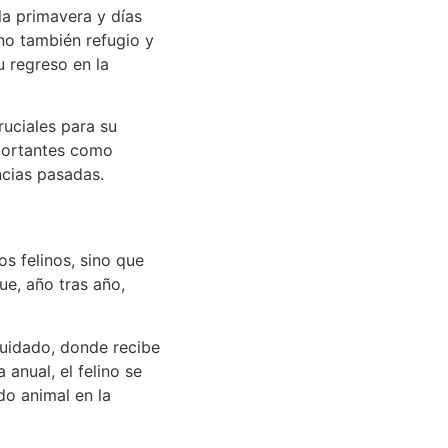
la primavera y días
ino también refugio y
u regreso en la
uciales para su
mportantes como
ncias pasadas.
os felinos, sino que
ue, año tras año,
 cuidado, donde recibe
anual, el felino se
do animal en la