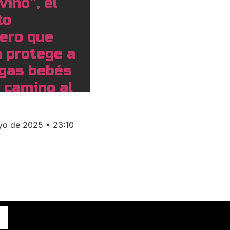
vino”, el
to
jero que
 protege a
ugas bebés
 camino al
yo de 2025
23:10