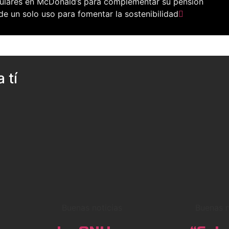
culares en McDonald’s para complementar su pensión
e un solo uso para fomentar la sostenibilidad
 tí
Buenas noticias
Buenas n