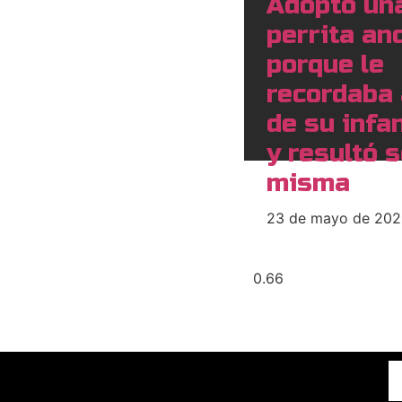
Adoptó un
perrita an
porque le
recordaba 
de su infa
y resultó s
misma
23 de mayo de 20