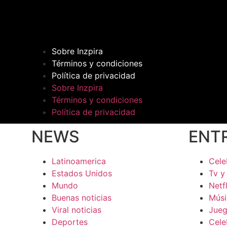
Sobre Inzpira
Términos y condiciones
Política de privacidad
Sobre Inzpira
Términos y condiciones
Política de privacidad
NEWS
ENT
Latinoamerica
Cele
Estados Unidos
Tv y
Mundo
Netfl
Buenas noticias
Músi
Viral noticias
Jue
Deportes
Cele