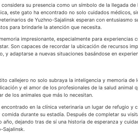
o considera su presencia como un símbolo de la llegada de 
ínica, este gato ha encontrado no solo cuidados médicos, s
veterinarios de Yuzhno-Sajalinsk esperan con entusiasmo s
tos para brindarle la atención que necesita.
memoria impresionante, especialmente para experiencias cr
star. Son capaces de recordar la ubicación de recursos i
o, y adaptarse a nuevas situaciones basándose en experie
tito callejero no solo subraya la inteligencia y memoria de l
icación y el amor de los profesionales de la salud animal q
dar de los animales que más lo necesitan.
 encontrado en la clínica veterinaria un lugar de refugio y
y comida durante su estadía. Después de completar su visita 
mo año, dejando tras de sí una historia de esperanza y cuida
Sajalinsk.