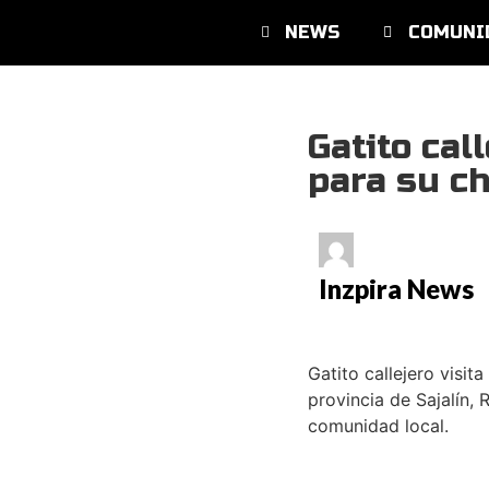
NEWS
COMUNI
Gatito cal
para su c
Inzpira News
Gatito callejero visi
provincia de Sajalín, 
comunidad local.