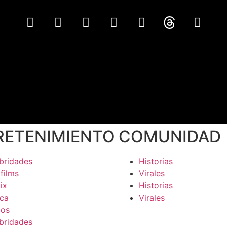
RETENIMIENTO
COMUNIDAD
bridades
Historias
 films
Virales
ix
Historias
ca
Virales
gos
bridades