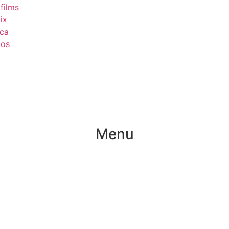
 films
ix
ca
gos
Menu