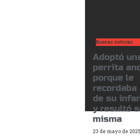
Buenas noticias
Adoptó un
perrita an
porque le
recordaba 
de su infa
y resultó s
misma
23 de mayo de 202