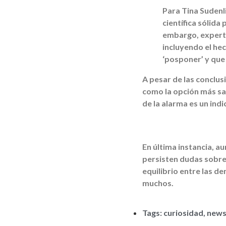
Para Tina Sudenli
científica sólida
embargo, experto
incluyendo el he
‘posponer’ y que
A pesar de las conclu
como la opción más sa
de la alarma es un ind
En última instancia, a
persisten dudas sobre
equilibrio entre las d
muchos.
Tags:
curiosidad
,
new