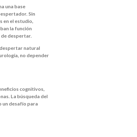
ona una base
despertador. Sin
 en el estudio,
ban la función
 de despertar.
 despertar natural
urología, no depender
neficios cognitivos,
onas. La búsqueda del
o un desafío para