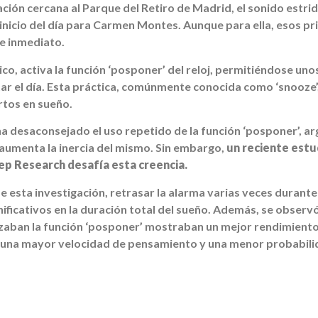
ación cercana al Parque del Retiro de Madrid, el sonido estri
inicio del día para Carmen Montes. Aunque para ella, esos p
de inmediato.
o, activa la función ‘posponer’ del reloj, permitiéndose uno
ar el día. Esta práctica, comúnmente conocida como ‘snooze’,
rtos en sueño.
ha desaconsejado el uso repetido de la función ‘posponer’, 
 aumenta la inercia del mismo. Sin embargo,
un reciente estu
eep Research desafía esta creencia.
e esta investigación, retrasar la alarma varias veces durant
nificativos en la duración total del sueño. Además, se observ
izaban la función ‘posponer’ mostraban un mejor rendimiento
 una mayor velocidad de pensamiento y una menor probabili