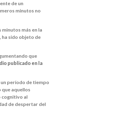
dente de un
rimeros minutos no
s minutos más en la
 ha sido objeto de
argumentando que
dio publicado en la
e un período de tiempo
ó que aquellos
 cognitivo al
dad de despertar del