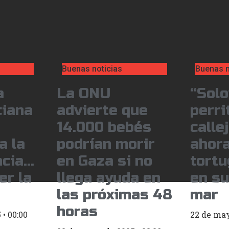
Buenas noticias
Buenas n
a
La ONU
“Solo
ciana
advierte que
perri
14.000 bebés
calle
a la
podrían morir
ahora
ncia…
en Gaza si no
tort
er la
llega ayuda en
en su
las próximas 48
mar
horas
5
00:00
22 de ma