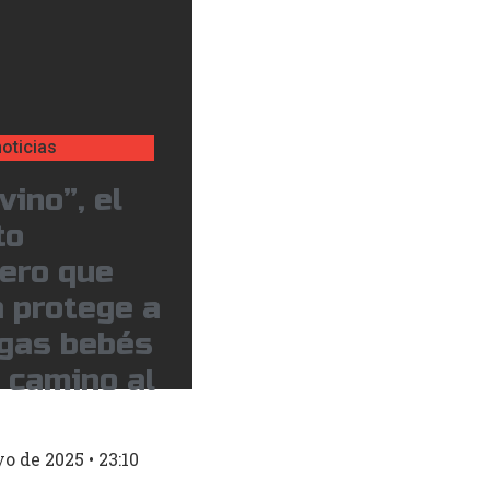
oticias
vino”, el
to
jero que
 protege a
ugas bebés
 camino al
yo de 2025
23:10