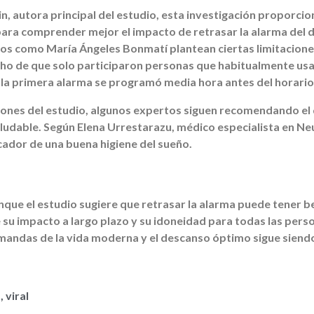
n, autora principal del estudio, esta investigación proporci
 para comprender mejor el impacto de retrasar la alarma del 
s como María Ángeles Bonmatí plantean ciertas limitaciones
cho de que solo participaron personas que habitualmente usa
 la primera alarma se programó media hora antes del horario
siones del estudio, algunos expertos siguen recomendando el
ludable. Según Elena Urrestarazu, médico especialista en Ne
icador de una buena higiene del sueño.
unque el estudio sugiere que retrasar la alarma puede tener be
 su impacto a largo plazo y su idoneidad para todas las pers
emandas de la vida moderna y el descanso óptimo sigue siend
s
,
viral