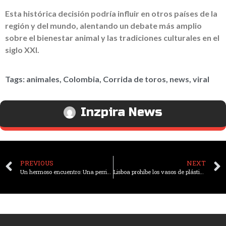
Esta histórica decisión podría influir en otros países de la
región y del mundo, alentando un debate más amplio
sobre el bienestar animal y las tradiciones culturales en el
siglo XXI.
Tags:
animales
,
Colombia
,
Corrida de toros
,
news
,
viral
Inzpira News
PREVIOUS
NEXT
Un hermoso encuentro: Una perrita se infiltra en un hospital dentro de una mochila para ver a su dueño
Lisboa prohíbe los vasos de plástico de un solo uso