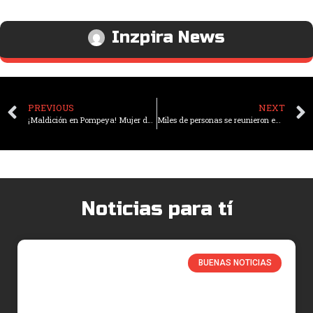
Inzpira News
PREVIOUS
NEXT
¡Maldición en Pompeya! Mujer devuelve rocas robadas de Pompeya tras batalla contra el cáncer
Miles de personas se reunieron en Argentina para dar su último adiós a Akira Toriyama, el genio detrás de Dragon Ball
Noticias para tí
BUENAS NOTICIAS