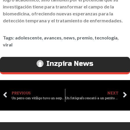
investigación tiene para transformar el campo de la
biomedicina, ofreciendo nuevas esperanzas para la
detección temprana y el tratamiento de enfermedades.
Tags:
adolescente
,
avances
,
news
,
premio
,
tecnología
,
viral
Inzpira News
PREVIOUS
NEXT
Un perro con vitíligo tuvo un sorprendente cambio en el color de su pelaje en dos años
Un fotógrafo rescató a un perrito abandonado de una isla desierta y ahora viven juntos