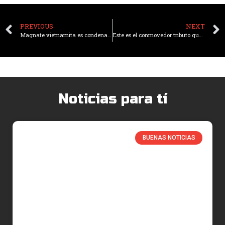
PREVIOUS
NEXT
Magnate vietnamita es condenada a muerte por fraude millonario
Este es el conmovedor tributo que le hizo un residente de Asturias a su fiel compañero canino
Noticias para tí
BUENAS NOTICIAS