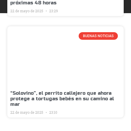
próximas 48 horas
22 de mayo de 2025
23:29
BUENAS NOTICIAS
“Solovino”, el perrito callejero que ahora
protege a tortugas bebés en su camino al
mar
22 de mayo de 2025
23:10