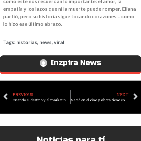
como este nos recuerdan lo importante: el amor, la
empatía y los lazos que ni la muerte puede romper. Eliana
partió, pero su historia sigue tocando corazones… como
lo hizo ese último abrazo.
Tags:
historias
,
news
,
viral
Inzpira News
PREVIOUS
NEXT
Cuando el destino y el marketing se unieron: Burger King pagó la boda de la pareja Burger-King
Nació en el cine y ahora tiene entradas gratis de por vida
Noticias para tí