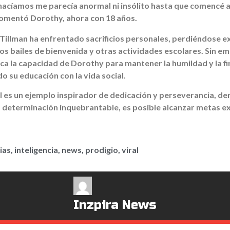
hacíamos me parecía anormal ni insólito hasta que comencé a
comentó Dorothy, ahora con 18 años.
 Tillman ha enfrentado sacrificios personales, perdiéndose ex
os bailes de bienvenida y otras actividades escolares. Sin e
aca la capacidad de Dorothy para mantener la humildad y la f
o su educación con la vida social.
II es un ejemplo inspirador de dedicación y perseverancia, d
determinación inquebrantable, es posible alcanzar metas ex
ias
,
inteligencia
,
news
,
prodigio
,
viral
Inzpira News