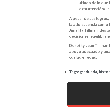
«Nada de lo que 
esta atención», 
A pesar de sus logros,
la adolescencia como l
Jimalita Tillman, dest
decisiones, equilibrand
Dorothy Jean Tillman 
apoyo adecuado y una 
cualquier edad.
Tags:
graduada
,
histor