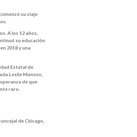
 comenzó su viaje
os.
s. A los 12 años,
Continuó su educación
 en 2018 y una
idad Estatal de
iada Leslie Manson,
esperanza de que
nte raro.
concejal de Chicago,