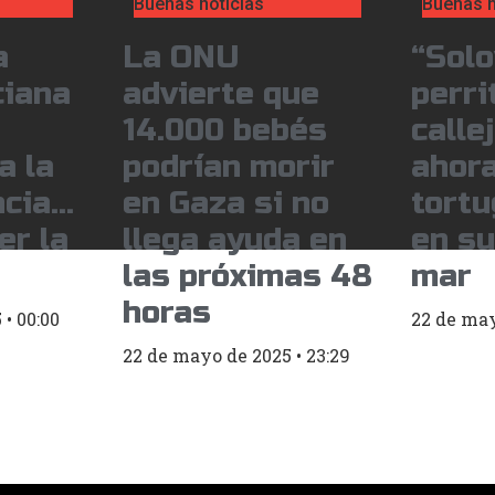
Buenas noticias
Buenas n
a
La ONU
“Solo
ciana
advierte que
perri
14.000 bebés
calle
a la
podrían morir
ahora
ncia…
en Gaza si no
tort
er la
llega ayuda en
en su
las próximas 48
mar
horas
5
00:00
22 de ma
22 de mayo de 2025
23:29