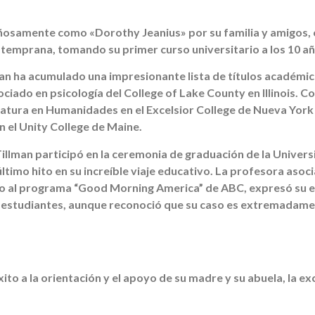
iñosamente como «Dorothy Jeanius» por su familia y amigos,
temprana, tomando su primer curso universitario a los 10 añ
n ha acumulado una impresionante lista de títulos académico
ociado en psicología del College of Lake County en Illinois. 
iatura en Humanidades en el Excelsior College de Nueva York
n el Unity College de Maine.
illman participó en la ceremonia de graduación de la Univers
ltimo hito en su increíble viaje educativo. La profesora asoc
ro al programa “Good Morning America” de ABC, expresó su 
 estudiantes, aunque reconoció que su caso es extremadame
ito a la orientación y el apoyo de su madre y su abuela, la ex