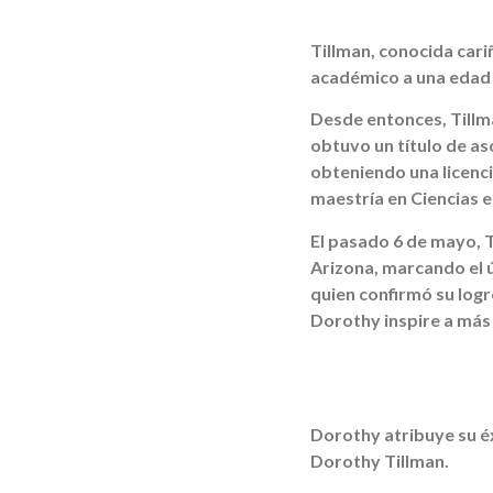
Tillman, conocida car
académico a una edad 
Desde entonces, Tillma
obtuvo un título de as
obteniendo una licenc
maestría en Ciencias e
El pasado 6 de mayo, T
Arizona, marcando el ú
quien confirmó su log
Dorothy inspire a más
Dorothy atribuye su éx
Dorothy Tillman.