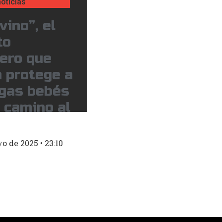
oticias
vino”, el
to
jero que
 protege a
ugas bebés
 camino al
yo de 2025
23:10