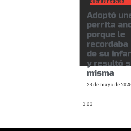
Buenas noticias
Adoptó un
perrita an
porque le
recordaba 
de su infa
y resultó s
misma
23 de mayo de 202