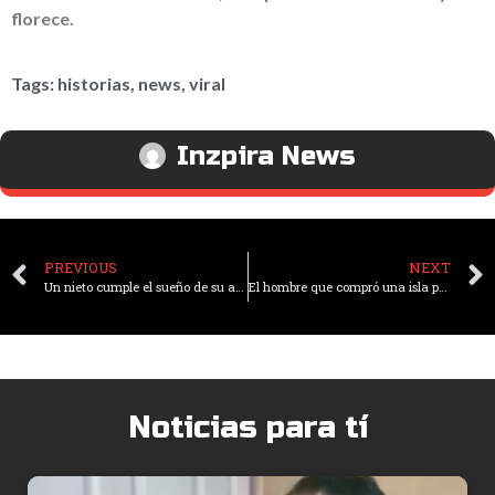
florece.
Tags:
historias
,
news
,
viral
Inzpira News
PREVIOUS
NEXT
Un nieto cumple el sueño de su abuela: la lleva al baile de graduación que nunca pudo vivir
El hombre que compró una isla para salvar la vida silvestre
Noticias para tí