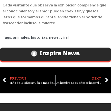
Cada visitante que observa la exhibición comprende que
el conocimiento y el amor pueden coexistir, y que los
lazos que formamos durante la vida tienen el poder de
trascender incluso la muerte.
Tags:
animales
,
historias
,
news
,
viral
Inzpira News
PREVIOUS
NEXT
Niño de 13 años ayuda a más de 5,000 perros de refugios a encontrar hogares amorosos
Un hombre de 85 años se hace viral por entregrar invitaciones hechas a mano para su fiesta