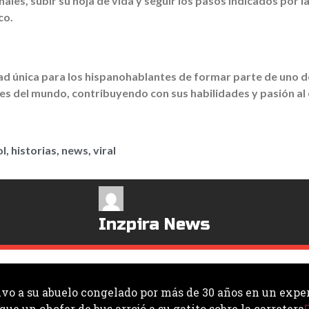
ales, subir su hoja de vida y seguir los pasos indicados por l
co.
ad única para los hispanohablantes de formar parte de uno d
s del mundo, contribuyendo con sus habilidades y pasión al 
ol
,
historias
,
news
,
viral
Inzpira News
o a su abuelo congelado por más de 30 años en un expe
ue un chofer de bus arrojó a su gatito sobre la carretera