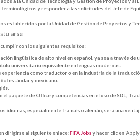
dos a la Unidad de Tecnología y Gestión de Proyectos y al L
 terminológicos y responder a las solicitudes del Jefe de Equ
sos establecidos por la Unidad de Gestión de Proyectos y Tec
stularse
umplir con los siguientes requisitos:
cación lingüística de alto nivel en español, ya sea a través de 
título universitario equivalente en lenguas modernas.
 experiencia como traductor o en la industria de la traducció
ñol estándar y mexicano.
glés.
 el paquete de Office y competencias en el uso de SDL, Tra
ros idiomas, especialmente francés o alemán, será una ventaj
 dirigirse al siguiente enlace:
FIFA Jobs
y hacer clic en ‘Appl