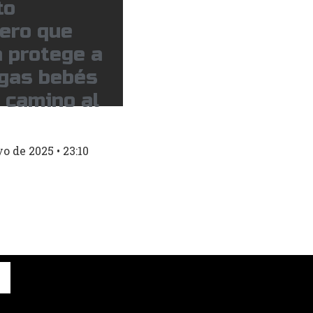
to
jero que
 protege a
ugas bebés
 camino al
yo de 2025
23:10