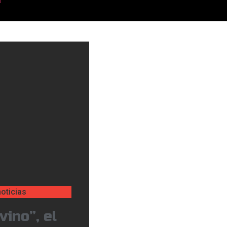
oticias
vino”, el