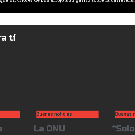
a tí
Buenas noticias
Buenas n
a
La ONU
“Solo