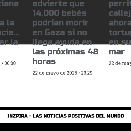
ciana
advierte que
perri
14.000 bebés
calle
a la
podrían morir
ahora
ncia…
en Gaza si no
tort
er la
llega ayuda en
en su
las próximas 48
mar
horas
5
00:00
22 de ma
22 de mayo de 2025
23:29
INZPIRA - LAS NOTICIAS POSITIVAS DEL MUNDO