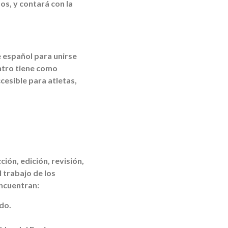
s, y contará con la
 español para unirse
entro tiene como
cesible para atletas,
ión, edición, revisión,
 trabajo de los
encuentran:
do.