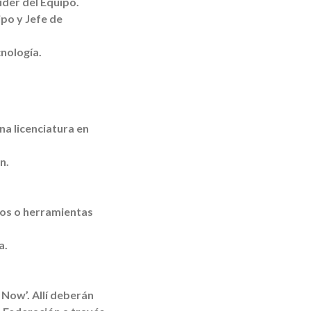
íder del Equipo.
ipo y Jefe de
nología.
una licenciatura en
n.
dos o herramientas
a.
y Now’. Allí deberán