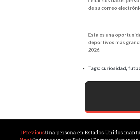
llenar sus datos person
de su correo electróni
Esta es una oportunid
deportivos más grande
2026.
Tags:
curiosidad
,
futb
Previous
Una persona en Estados Unidos mantuv
Next
¡Indignación en Bolivia! Pasajera denunció q