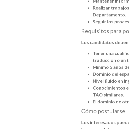
Mantener informa
Realizar trabajos
Departamento.
Seguir los proce
Requisitos para po
Los candidatos deben c
Tener una cualifi
traducción o un 
Mínimo 3 años de
Dominio del espa
Nivel fluido en in
Conocimientos en
TAO similares.
El dominio de ot
Cómo postularse
Los interesados pueden