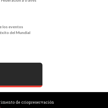
a Federación a través
e los eventos
éxito del Mundial
rimento de criopreservación