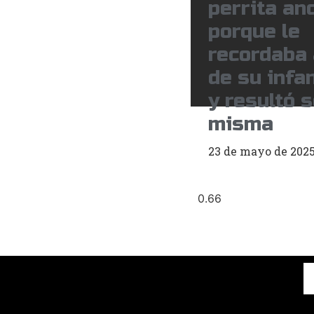
perrita an
porque le
recordaba 
de su infa
y resultó s
misma
23 de mayo de 202