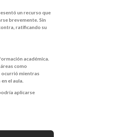
presentó un recurso que
rarse brevemente. Sin
contra, ratificando su
u formación académica.
en áreas como
o ocurrió mientras
en el aula.
podría aplicarse