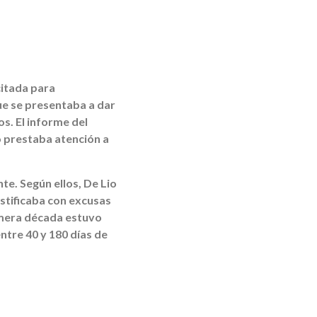
citada para
e se presentaba a dar
s. El informe del
no prestaba atención a
te. Según ellos, De Lio
ustificaba con excusas
imera década estuvo
ntre 40 y 180 días de