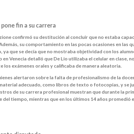
pone fin a su carrera
azione confirmó su destitución al concluir que no estaba capa
Además, su comportamiento en las pocas ocasiones en las qu
, ya que se decía que no mostraba objetividad con los alumno
o en Venecia detalló que De Lio utilizaba el celular en clase, 
e los exámenes orales y calificaba de manera aleatoria.
enes alertaron sobre la falta de profesionalismo de la docen
n material adecuado, como libros de texto o fotocopias, y se j
gistros de su carrera profesional muestran que durante la pr
 del tiempo, mientras que en los últimos 14 años promedió e