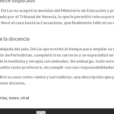
mente disputado
 De Lio no aceptó la decisión del Ministerio de Educación y 
ado por el Tribunal de Venecia, lo que le permitió reincorpo
llevó el caso hasta la Cassazione, que finalmente falló en su 
e la docencia
alejada del aula, De Lio aprovechó el tiempo para ampliar s
egio de Periodistas, completó tres carreras y se especializó 
 de la medicina y terapia con animales. Sin embargo, todo est
ueldo como profesora, sin cumplir con sus responsabilidades 
ificó su caso como «único y surrealista», una descripción que 
como docente.
rias
,
news
,
viral