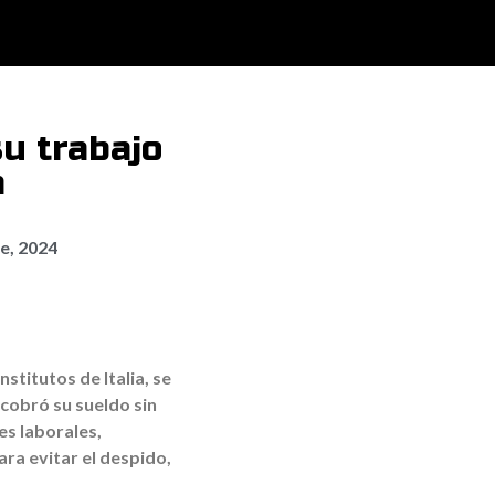
su trabajo
a
e, 2024
stitutos de Italia, se
 cobró su sueldo sin
s laborales,
ra evitar el despido,