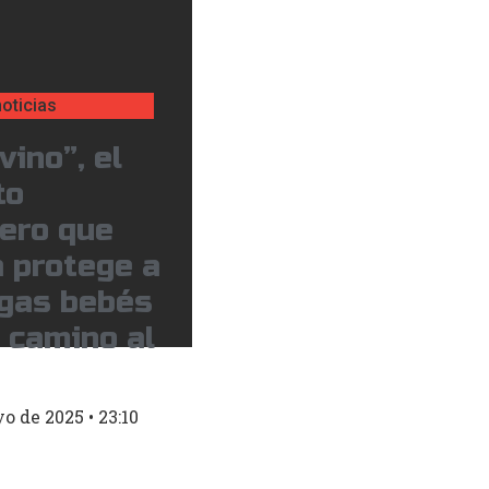
oticias
vino”, el
to
jero que
 protege a
ugas bebés
 camino al
yo de 2025
23:10