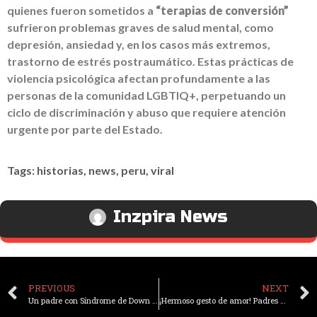
quienes fueron sometidos a
“terapias de conversión”
sufrieron problemas graves de salud mental, como
depresión, ansiedad y, en los casos más extremos,
trastorno de estrés postraumático. Estas prácticas de
violencia psicológica afectan profundamente a las
personas de la comunidad LGBTIQ+, perpetuando un
ciclo de discriminación y abuso que requiere atención
urgente por parte del Estado.
Tags:
historias
,
news
,
peru
,
viral
Inzpira News
PREVIOUS
NEXT
Un padre con Síndrome de Down cría a su hijo hasta verlo convertirse en dentista
¡Hermoso gesto de amor! Padres se tatúan el abecedario para poder comunicarse con su hijo autista