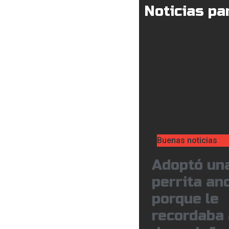
Noticias par
Buenas noticias
Adoptó un
perrita an
porque le
recordaba 