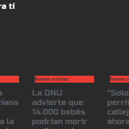
a tí
Buenas noticias
Buenas n
a
La ONU
“Solo
ciana
advierte que
perri
14.000 bebés
calle
a la
podrían morir
ahora