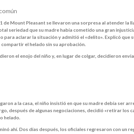
 común
1 de Mount Pleasant se llevaron una sorpresa al atender la 
total seriedad que su madre había cometido una gran injusticia
 para aclarar la situación y admitió el «delito». Explicó que 
 compartir el helado sin su aprobación.
ron el enojo del niño y, en lugar de colgar, decidieron enviar
garon a la casa, el niño insistió en que su madre debía ser ar
go, después de algunas negociaciones, decidió «retirar los 
o helado.
minó ahí. Dos días después, los oficiales regresaron con un re