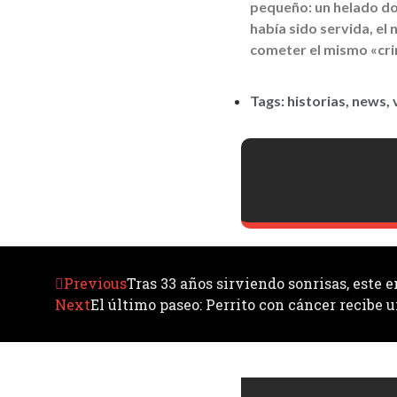
pequeño: un helado dob
había sido servida, el
cometer el mismo «cr
Tags:
historias
,
news
,
Previous
Tras 33 años sirviendo sonrisas, est
Next
El último paseo: Perrito con cáncer recibe