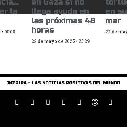
ncia…
en Gaza si no
tort
er la
llega ayuda en
en su
las próximas 48
mar
horas
5
00:00
22 de ma
22 de mayo de 2025
23:29
INZPIRA - LAS NOTICIAS POSITIVAS DEL MUNDO