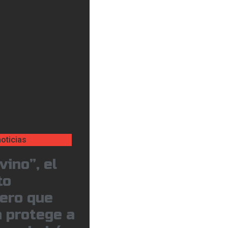
oticias
vino”, el
to
jero que
 protege a