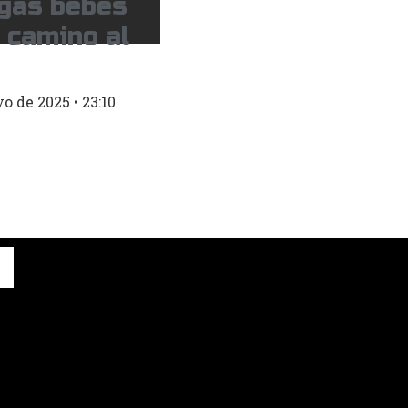
ugas bebés
 camino al
yo de 2025
23:10