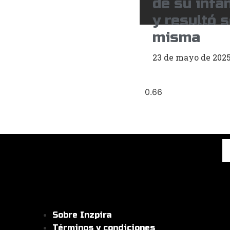
de su infa
y resultó s
misma
23 de mayo de 202
Sobre Inzpira
Términos y condiciones