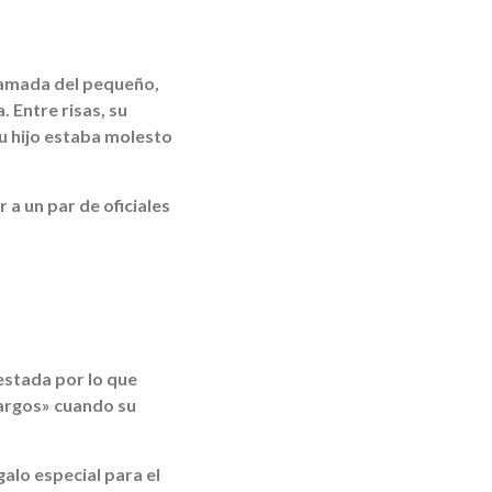
llamada del pequeño,
. Entre risas, su
su hijo estaba molesto
 a un par de oficiales
restada por lo que
cargos» cuando su
galo especial para el