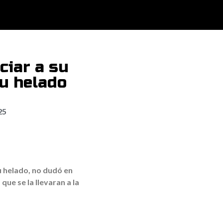
ciar a su
u helado
25
 helado, no dudó en
ue se la llevaran a la