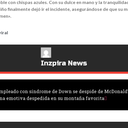
le con chispas azules. Con su dulce en mano y la tranquilidad 
 niño finalmente dejó ir el incidente, asegurándose de que su 
imen».
viral
Inzpira News
e empleado con síndrome de Down se despide de McDonald’
 una emotiva despedida en su montaña favorita