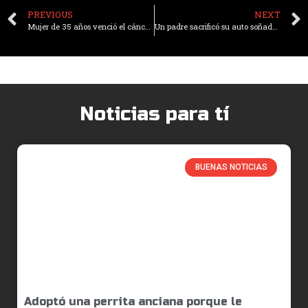
PREVIOUS
NEXT
Mujer de 35 años venció el cáncer, encontró el amor y cumplió su sueño de ser madre contra todo pronóstico
Un padre sacrificó su auto soñado por su familia y 41 años después su hijo lo sorprende devolviéndole el mismo modelo completamente restaurado
Noticias para tí
BUENAS NOTICIAS
Adoptó una perrita anciana porque le