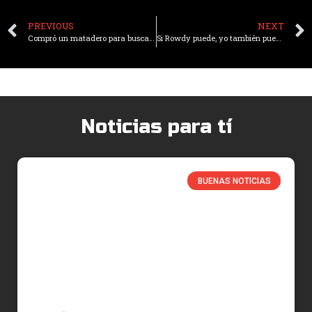
PREVIOUS
NEXT
Compró un matadero para buscar a su perrito perdido y terminó salvando a 2.000 más
Si Rowdy puede, yo también puedo: el niño que superó la depresión al conocer a un perro con vitiligo
Noticias para tí
BUENAS NOTICIAS