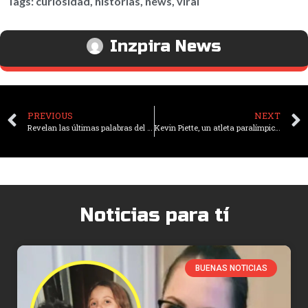
Tags:
curiosidad
,
historias
,
news
,
viral
Inzpira News
PREVIOUS
NEXT
Revelan las últimas palabras del piloto antes del trágico accidente aéreo en Brasil que dejó 62 pasajeros fallecidos
Kevin Piette, un atleta paralímpico parapléjico llevó la llama olímpica con un exoesqueleto
Noticias para tí
BUENAS NOTICIAS