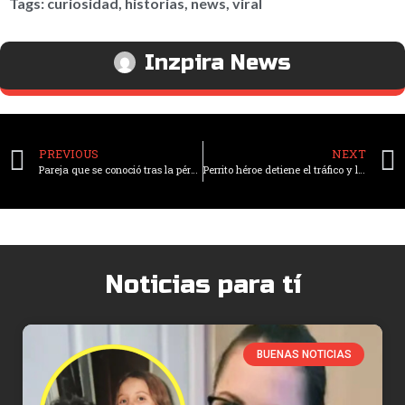
Tags:
curiosidad
,
historias
,
news
,
viral
Inzpira News
PREVIOUS
NEXT
Pareja que se conoció tras la pérdida de sus cónyuges celebra su boda bajo un doble arcoíris
Perrito héroe detiene el tráfico y lleva a un oficial a salvar la vida de su dueño
Noticias para tí
BUENAS NOTICIAS