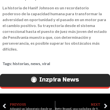
La historia de Hanif Johnson es un recordatorio
poderoso de la capacidad humana para transformar la
adversidad en oportunidad y el pasado en un motor para
el cambio positivo. Su trayectoria desde el sistema
correccional hasta el puesto de juez más joven del estado
de Pensilvania muestra que, con determinación y
perseverancia, es posible superar los obstáculos más
difíciles.
Tags:
historias
,
news
,
viral
Inzpira News
PREVIOUS
NEXT
Adquirió un laboratorio donde se realizaban experimentos con animales y lo transformó en un lugar seguro para estos animales
Betty Brussel, una nadadora de 99 años, hace historia al romper tres récords mundiales