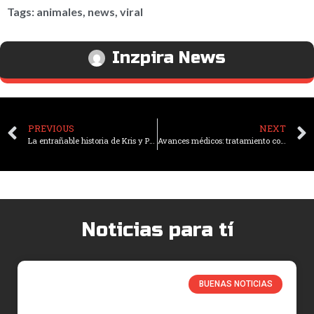
Tags:
animales
,
news
,
viral
Inzpira News
PREVIOUS
NEXT
La entrañable historia de Kris y Paul: 25 años de amor incondicional
Avances médicos: tratamiento con células madre reprogramadas devuelve la visión a pacientes
Noticias para tí
BUENAS NOTICIAS