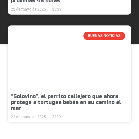
próximas 48 horas
22 de mayo de 2025
23:29
BUENAS NOTICIAS
“Solovino”, el perrito callejero que ahora
protege a tortugas bebés en su camino al
mar
22 de mayo de 2025
23:10