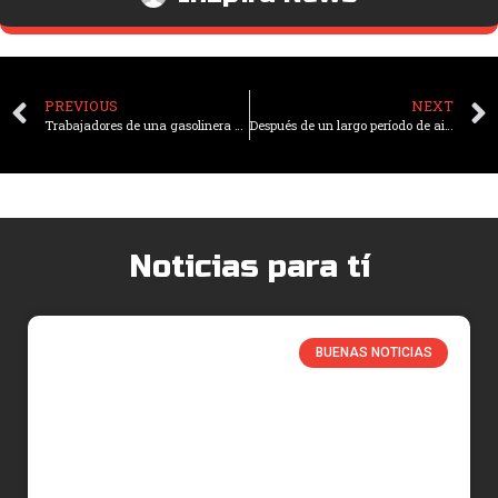
PREVIOUS
NEXT
Trabajadores de una gasolinera en Brail crean un «hotel» para perritos callejeros
Después de un largo período de aislamiento debido a la pandemia de Covid-19 Corea del Norte reabrirá sus fronteras al turismo
Noticias para tí
BUENAS NOTICIAS