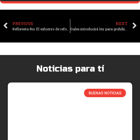
PREVIOUS
NEXT
Refloresta Rio: El esfuerzo de reforestación que transformó una ciudad
Gales introducirá ley para prohibir mentir en política
Noticias para tí
BUENAS NOTICIAS