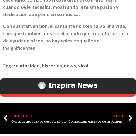
cuando se le necesita, mostrando la misma pasión y
dedicación que pone en su música.
Con su intervención, el cantante no solo salvó una vida,
sino que también mostró al mundo que, cuando se trata
de ayudar a otros, no hay roles pequeños ni
insignificantes.
Tags:
curiosidad
,
historias
,
news
,
viral
Inzpira News
PREVIOUS
NEXT
Mineros uruguayos descubren una geoda de amatista en forma de corazón
Comienzan ensayos de la primera vacuna contra el cáncer de pulmón en siete países