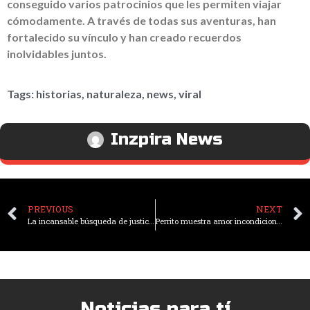
conseguido varios patrocinios que les permiten viajar
cómodamente. A través de todas sus aventuras, han
fortalecido su vínculo y han creado recuerdos
inolvidables juntos.
Tags:
historias
,
naturaleza
,
news
,
viral
Inzpira News
PREVIOUS
NEXT
La incansable búsqueda de justicia: Martín, el padre que dedicó 30 años a perseguir al asesino de su hija
Perrito muestra amor incondicional al quedarse dormido tras velar toda la noche a su dueña en su funeral
Noticias para tí